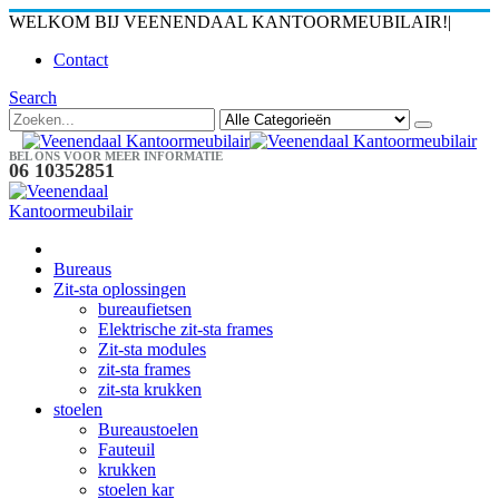
WELKOM BIJ VEENENDAAL KANTOORMEUBILAIR!
|
Contact
Search
BEL ONS VOOR MEER INFORMATIE
06 10352851
Bureaus
Zit-sta oplossingen
bureaufietsen
Elektrische zit-sta frames
Zit-sta modules
zit-sta frames
zit-sta krukken
stoelen
Bureaustoelen
Fauteuil
krukken
stoelen kar