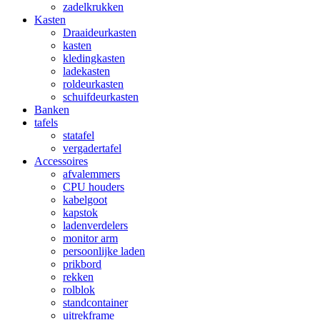
zadelkrukken
Kasten
Draaideurkasten
kasten
kledingkasten
ladekasten
roldeurkasten
schuifdeurkasten
Banken
tafels
statafel
vergadertafel
Accessoires
afvalemmers
CPU houders
kabelgoot
kapstok
ladenverdelers
monitor arm
persoonlijke laden
prikbord
rekken
rolblok
standcontainer
uitrekframe