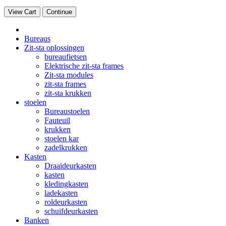
View Cart
Continue
Bureaus
Zit-sta oplossingen
bureaufietsen
Elektrische zit-sta frames
Zit-sta modules
zit-sta frames
zit-sta krukken
stoelen
Bureaustoelen
Fauteuil
krukken
stoelen kar
zadelkrukken
Kasten
Draaideurkasten
kasten
kledingkasten
ladekasten
roldeurkasten
schuifdeurkasten
Banken