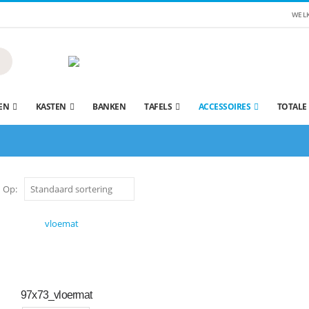
WEL
EN
KASTEN
BANKEN
TAFELS
ACCESSOIRES
TOTALE
 Op:
97x73_vloermat