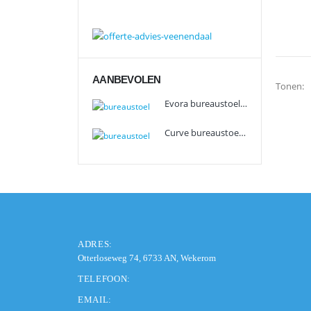
AANBEVOLEN
Tonen:
Evora bureaustoel JK-office
Curve bureaustoel JK-office
ADRES:
Otterloseweg 74, 6733 AN, Wekerom
TELEFOON:
EMAIL: