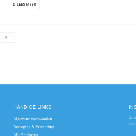
LEES MEER
HANDIGE LINKS
IN
Ontv
Algemene voorwaarden
aanb
Bezorging & Verzending
Alle Producten