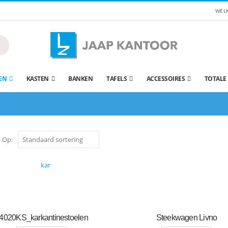
WEL
EN
KASTEN
BANKEN
TAFELS
ACCESSOIRES
TOTALE
 Op:
4020KS_karkantinestoelen
Steekwagen Livno