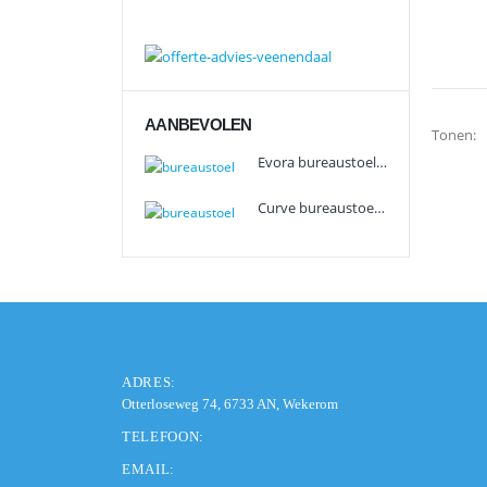
AANBEVOLEN
Tonen:
Evora bureaustoel JK-office
Curve bureaustoel JK-office
ADRES:
Otterloseweg 74, 6733 AN, Wekerom
TELEFOON:
EMAIL: