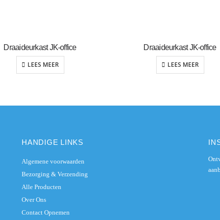
Draaideurkast JK-office
Draaideurkast JK-office
LEES MEER
LEES MEER
HANDIGE LINKS
IN
Ontv
Algemene voorwaarden
aanb
Bezorging & Verzending
Alle Producten
Over Ons
Contact Opnemen