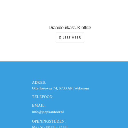
Draaideurkast JK-office
LEES MEER
ADRES:
Otterloseweg 74, 6733 AN, Wekerom
TELEFOON:
EMAIL:
info@jaapkantoor.nl
OPENINGSTIJDEN:
Ma - Vr / 08:00 - 17:00