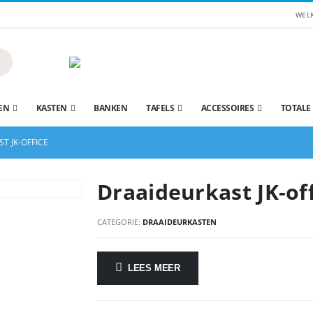
WEL
EN
KASTEN
BANKEN
TAFELS
ACCESSOIRES
TOTALE
T JK-OFFICE
Draaideurkast JK-of
CATEGORIE:
DRAAIDEURKASTEN
LEES MEER