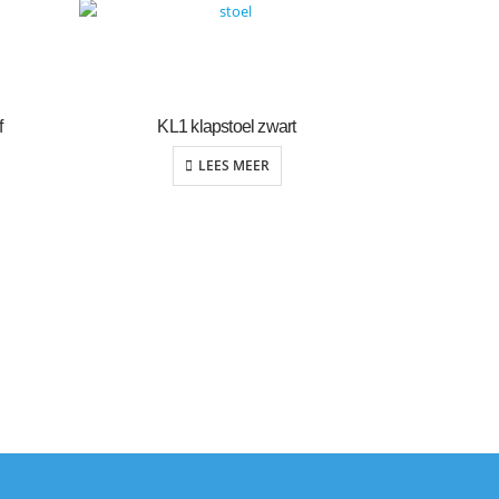
f
KL1 klapstoel zwart
LEES MEER
Sledest