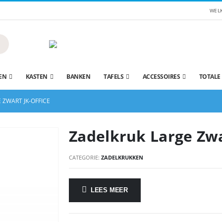
WEL
EN
KASTEN
BANKEN
TAFELS
ACCESSOIRES
TOTALE
 ZWART JK-OFFICE
Zadelkruk Large Zwa
CATEGORIE:
ZADELKRUKKEN
LEES MEER