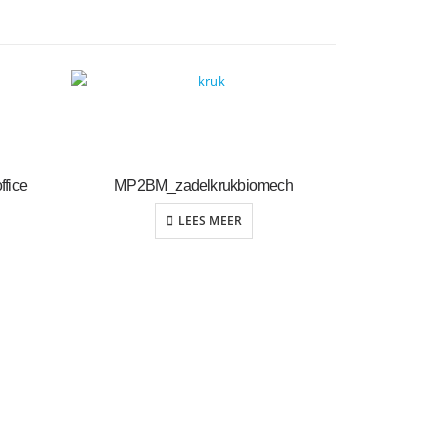
fice
MP2BM_zadelkrukbiomech
LEES MEER
M